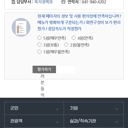
담당부서 :
복지정책과
연락처 :
041-940-4202
현재 페이지의 정보 및 사용 편의성에 만족하십니까?
메뉴가 명확하게 구분되는가 / 화면구성이 보기 편리
한가 / 응답속도가 적정한가
5점(매우만족)
4점(만족)
3점(보통)
2점(불만족)
1점(매우불만족)
여
러
분
들
의
의
견
군민
기업
을
남
관광객
실과/직속기관
겨