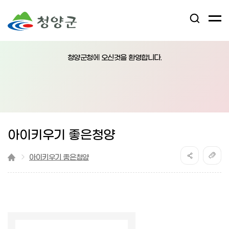
검
전
색
체
어
열
메
림
청양군청에 오신것을 환영합니다.
뉴
버
튼
아이키우기 좋은청양
아이키우기 좋은청양