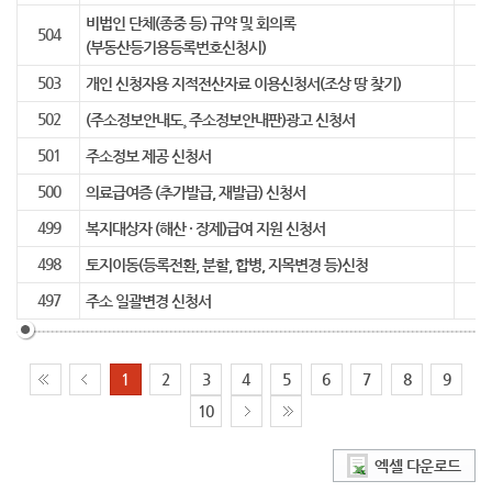
비법인 단체(종중 등) 규약 및 회의록
504
(부동산등기용등록번호신청시)
503
개인 신청자용 지적전산자료 이용신청서(조상 땅 찾기)
502
(주소정보안내도¸ 주소정보안내판)광고 신청서
501
주소정보 제공 신청서
500
의료급여증 (추가발급, 재발급) 신청서
499
복지대상자 (해산 · 장제)급여 지원 신청서
498
토지이동(등록전환, 분할, 합병, 지목변경 등)신청
497
주소 일괄변경 신청서
1
2
3
4
5
6
7
8
9
10
엑셀 다운로드