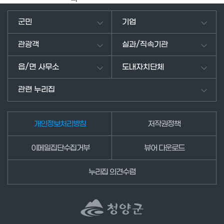
의
견
군민
기업
을
남
관광객
실과/직속기관
겨
주
읍/면 사무소
도내자치단체
세
요.
관련 누리집
개인정보처리방침
저작권정책
이메일집단수집거부
뷰어 다운로드
누리집 의견수렴