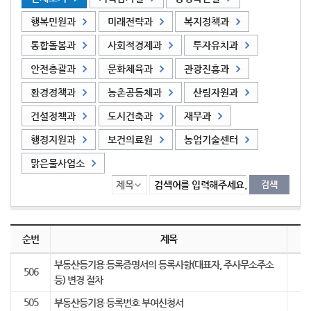
행복민원과
미래전략과
복지정책과
통합돌봄과
사회적경제과
투자유치과
안전총괄과
문화체육과
관광진흥과
환경정책과
농촌공동체과
산림자원과
건설정책과
도시건축과
재무과
행정지원과
보건의료원
농업기술센터
맑은물사업소
검색어를 입력해주세요.
민원사무편람 내역리스트 - 민원사무편람 내역으로 순번, 제목, 담당부서, 첨부, 수정일로 나뉘어 설명합니다.
순번
제목
부동산등기용 등록증명서의 등록사항(대표자, 주사무소주소
506
등) 변경 절차
505
부동산등기용 등록번호 부여신청서