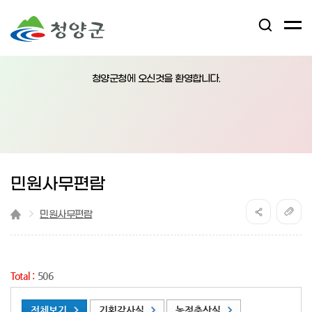
검
전
색
체
어
열
메
림
청양군청에 오신것을 환영합니다.
뉴
버
튼
민원사무편람
민원사무편람
Total :
506
전체보기
기획감사실
농정축산실