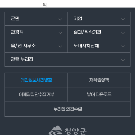
의
의
견
군민
기업
을
남
관광객
실과/직속기관
겨
주
읍/면 사무소
도내자치단체
세
요.
관련 누리집
개인정보처리방침
저작권정책
이메일집단수집거부
뷰어 다운로드
누리집 의견수렴