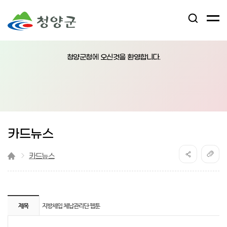
검
전
색
체
어
열
메
림
청양군청에 오신것을 환영합니다.
뉴
버
튼
카드뉴스
카드뉴스
지방세입 체납관리단 웹툰 게시판 상세보기
제목
지방세입 체납관리단 웹툰