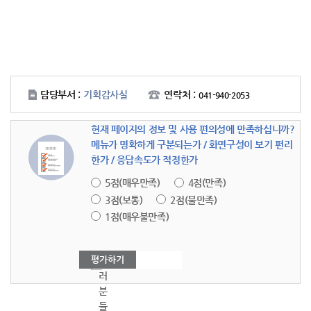
담당부서 :
기획감사실
연락처 :
041-940-2053
현재 페이지의 정보 및 사용 편의성에 만족하십니까?
메뉴가 명확하게 구분되는가 / 화면구성이 보기 편리
한가 / 응답속도가 적정한가
5점(매우만족)
4점(만족)
3점(보통)
2점(불만족)
1점(매우불만족)
여
러
분
들