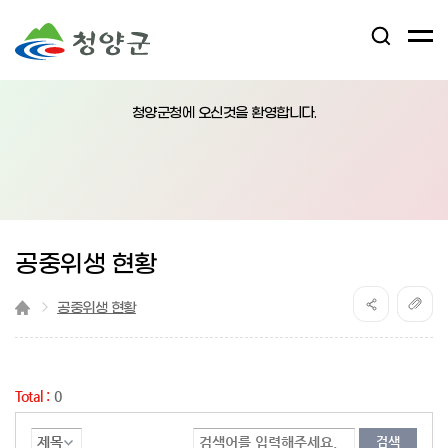
검
전
색
체
어
열
메
림
청양군청에 오신것을 환영합니다.
뉴
버
튼
공중위생 현황
공중위생 현황
Total :
0