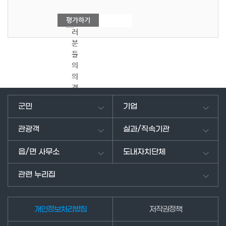
여
러
분
들
의
의
견
을
군민
기업
남
겨
관광객
실과/직속기관
주
세
읍/면 사무소
도내자치단체
요.
관련 누리집
개인정보처리방침
저작권정책