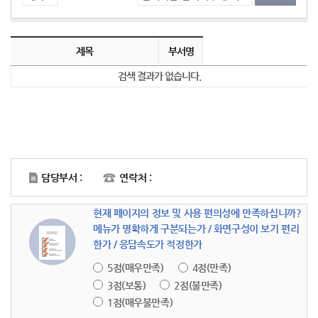
공중위생 현황 목록
공중위생 현황의 목록으로 순번, 제목, 부서명, 등록일, 조회, 첨부(으)로 나뉘어 설명합니다. 총 0개의 글이 있으며 제목링크를 통해서 게시물 상세글내용으로 이동합니다.
제목
부서명
검색 결과가 없습니다.
담당부서 :
연락처 :
현재 페이지의 정보 및 사용 편의성에 만족하십니까?
메뉴가 명확하게 구분되는가 / 화면구성이 보기 편리
한가 / 응답속도가 적정한가
5점(매우만족)
4점(만족)
3점(보통)
2점(불만족)
1점(매우불만족)