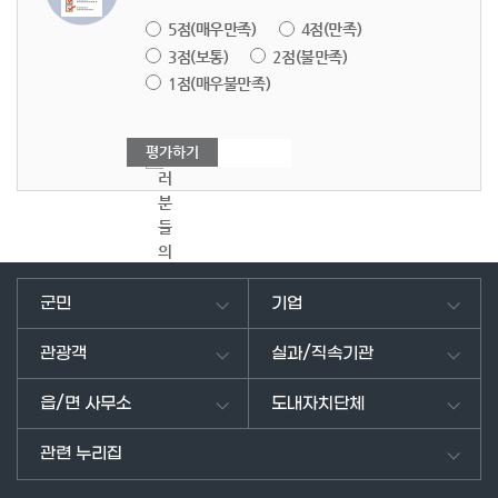
5점(매우만족)
4점(만족)
3점(보통)
2점(불만족)
1점(매우불만족)
여
러
분
들
의
의
견
군민
기업
을
남
관광객
실과/직속기관
겨
주
읍/면 사무소
도내자치단체
세
요.
관련 누리집