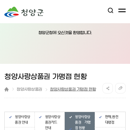
검
전
색
체
어
열
메
림
청양군청에 오신것을 환영합니다.
뉴
버
튼
청양사랑상품권 가맹점 현황
청양사랑상품권
청양사랑상품권 가맹점 현황
청양사랑상
청양사랑상
청양사랑상
판매,환전
품권 안내
품권카드
품권 가맹
대행점
안내
점 현황